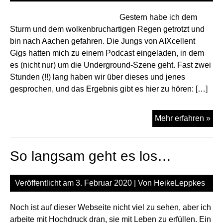
Gestern habe ich dem
Sturm und dem wolkenbruchartigen Regen getrotzt und
bin nach Aachen gefahren. Die Jungs von AIXcellent
Gigs hatten mich zu einem Podcast eingeladen, in dem
es (nicht nur) um die Underground-Szene geht. Fast zwei
Stunden (!!) lang haben wir über dieses und jenes
gesprochen, und das Ergebnis gibt es hier zu hören: […]
Zu
Mehr erfahren »
Pod
na
So langsam geht es los…
Aa
Veröffentlicht am
3. Februar 2020
| Von
HeikeLeppkes
Noch ist auf dieser Webseite nicht viel zu sehen, aber ich
arbeite mit Hochdruck dran, sie mit Leben zu erfüllen. Ein