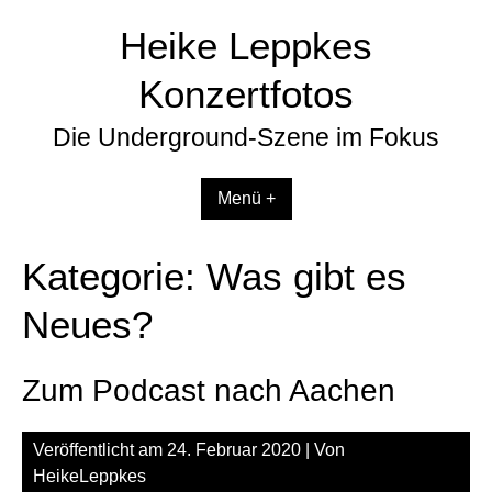
Zum
Heike Leppkes
Inhalt
springen
Konzertfotos
Die Underground-Szene im Fokus
Menü +
Kategorie:
Was gibt es
Neues?
Zum Podcast nach Aachen
Veröffentlicht am
24. Februar 2020
| Von
HeikeLeppkes