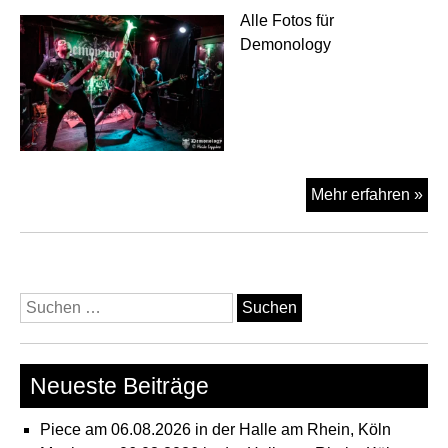
Alle Fotos für
Demonology
Alib
Mehr erfahren »
For
A
Mur
am
Suchen
03.
nach:
im
Val
Neueste Beiträge
Köl
Piece am 06.08.2026 in der Halle am Rhein, Köln