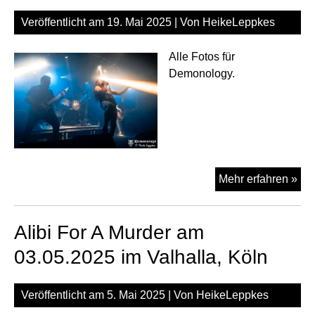
Veröffentlicht am
19. Mai 2025
| Von
HeikeLeppkes
Alle Fotos für
Demonology.
Alib
Mehr erfahren »
For
A
Alibi For A Murder am
Mur
am
03.05.2025 im Valhalla, Köln
18.
im
Veröffentlicht am
5. Mai 2025
| Von
HeikeLeppkes
Hel
Ob