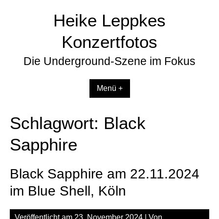
Zum
Heike Leppkes
Inhalt
springen
Konzertfotos
Die Underground-Szene im Fokus
Menü +
Schlagwort:
Black
Sapphire
Black Sapphire am 22.11.2024
im Blue Shell, Köln
Veröffentlicht am
23. November 2024
| Von