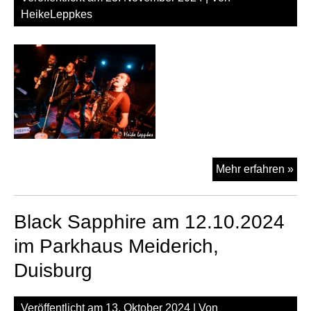
HeikeLeppkes
Bla
Mehr erfahren »
Sap
am
Black Sapphire am 12.10.2024
22.
im
im Parkhaus Meiderich,
Blu
Duisburg
She
Köl
Veröffentlicht am
13. Oktober 2024
| Von