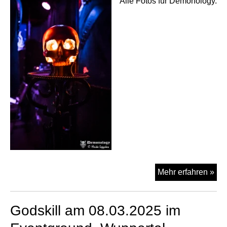
Alle Fotos für Demonology.
God
Mehr erfahren »
am
05.
Godskill am 08.03.2025 im
im
Val