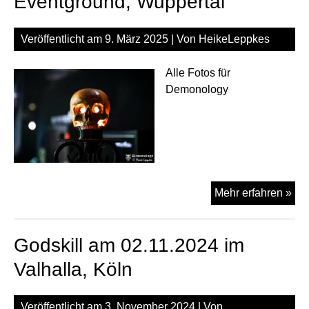
Eventground, Wuppertal
Köl
Veröffentlicht am
9. März 2025
| Von
HeikeLeppkes
Alle Fotos für
Demonology
God
Mehr erfahren »
am
08.
Godskill am 02.11.2024 im
im
Eve
Valhalla, Köln
Wup
Veröffentlicht am
3. November 2024
| Von