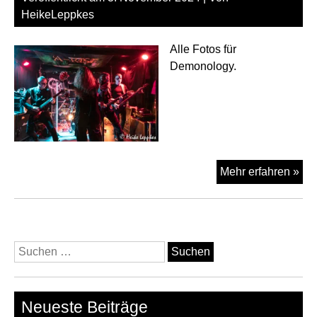
HeikeLeppkes
Alle Fotos für
Demonology.
God
Mehr erfahren »
am
02.
im
Val
Suchen
Köl
nach:
Neueste Beiträge