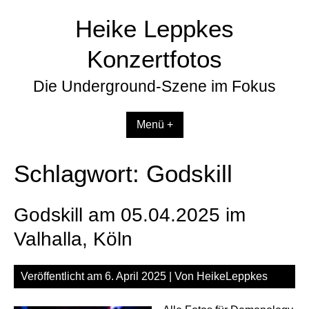
Zum
Heike Leppkes
Inhalt
springen
Konzertfotos
Die Underground-Szene im Fokus
Menü +
Schlagwort:
Godskill
Godskill am 05.04.2025 im
Valhalla, Köln
Veröffentlicht am
6. April 2025
| Von
HeikeLeppkes