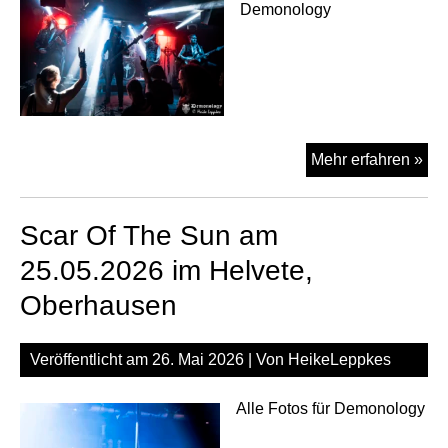
Demonology
Tor
Mehr erfahren »
am
25.
Scar Of The Sun am
im
Hel
25.05.2026 im Helvete,
Ob
Oberhausen
Veröffentlicht am
26. Mai 2026
| Von
HeikeLeppkes
Alle Fotos für Demonology