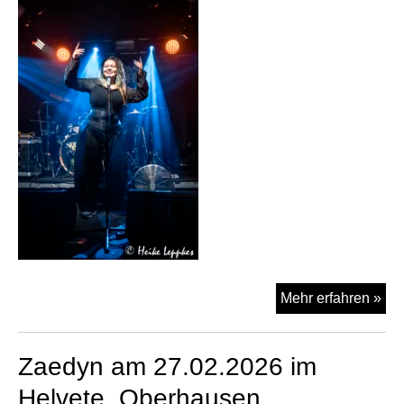
Za
Mehr erfahren »
am
08.
Zaedyn am 27.02.2026 im
be
Sta
Helvete, Oberhausen