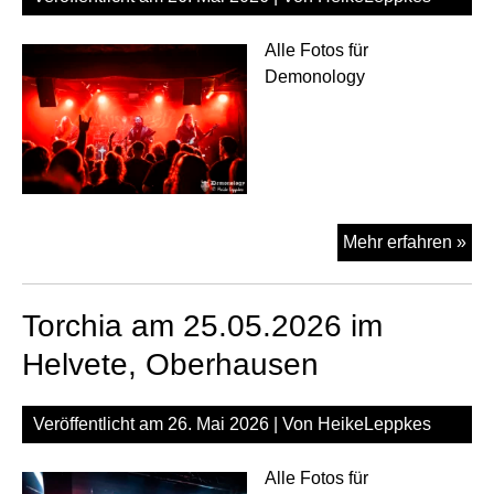
Alle Fotos für
Demonology
Whi
Mehr erfahren »
am
25.
Torchia am 25.05.2026 im
im
Hel
Helvete, Oberhausen
Ob
Veröffentlicht am
26. Mai 2026
| Von
HeikeLeppkes
Alle Fotos für