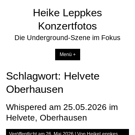
Zum
Heike Leppkes
Inhalt
springen
Konzertfotos
Die Underground-Szene im Fokus
Menü +
Schlagwort:
Helvete
Oberhausen
Whispered am 25.05.2026 im
Helvete, Oberhausen
Veröffentlicht am
26. Mai 2026
| Von
HeikeLeppkes