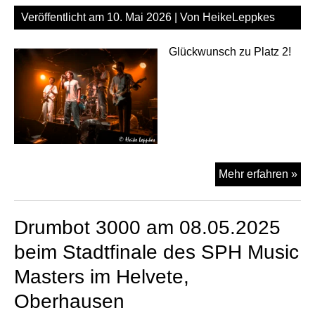
Veröffentlicht am
10. Mai 2026
| Von
HeikeLeppkes
Glückwunsch zu Platz 2!
Sch
Mehr erfahren »
am
08.
Drumbot 3000 am 08.05.2025
be
Sta
beim Stadtfinale des SPH Music
des
Masters im Helvete,
SP
Mus
Oberhausen
Mas