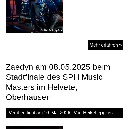
Se
Mehr erfahren »
Onc
am
Zaedyn am 08.05.2025 beim
08.
be
Stadtfinale des SPH Music
Sta
Masters im Helvete,
des
SP
Oberhausen
Mus
Mas
Veröffentlicht am
10. Mai 2026
| Von
HeikeLeppkes
im
Hel
Ob