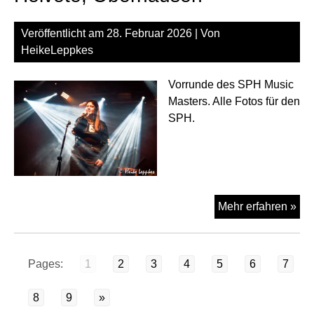
des
SP
Veröffentlicht am
28. Februar 2026
| Von
Mus
HeikeLeppkes
Mas
im
Vorrunde des SPH Music
Hel
Masters. Alle Fotos für den
Ob
SPH.
Za
Mehr erfahren »
am
27.
im
Pages:
1
2
3
4
5
6
7
Hel
Ob
8
9
»