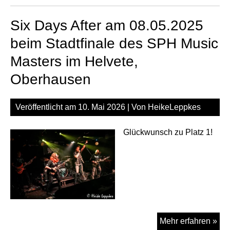
am
Six Days After am 08.05.2025
08.
be
beim Stadtfinale des SPH Music
Sta
Masters im Helvete,
des
SP
Oberhausen
Mus
Mas
Veröffentlicht am
10. Mai 2026
| Von
HeikeLeppkes
im
Hel
Glückwunsch zu Platz 1!
Ob
Six
Mehr erfahren »