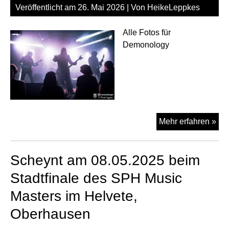
Veröffentlicht am
26. Mai 2026
| Von
HeikeLeppkes
Hel
Ob
Alle Fotos für
Demonology
Ce
Mehr erfahren »
am
25.
Scheynt am 08.05.2025 beim
im
Hel
Stadtfinale des SPH Music
Ob
Masters im Helvete,
Oberhausen