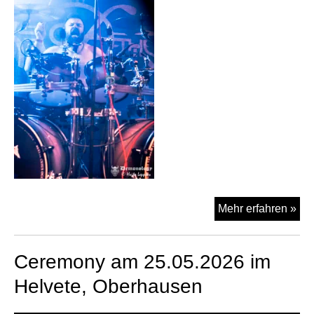
Sca
Mehr erfahren »
Of
Th
Ceremony am 25.05.2026 im
Su
am
Helvete, Oberhausen
25.
im