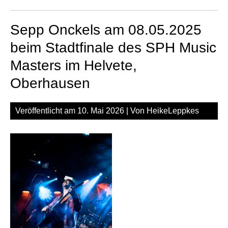
Da
Aft
Sepp Onckels am 08.05.2025
am
08.
beim Stadtfinale des SPH Music
be
Masters im Helvete,
Sta
des
Oberhausen
SP
Mus
Veröffentlicht am
10. Mai 2026
| Von
HeikeLeppkes
Mas
im
Hel
Ob