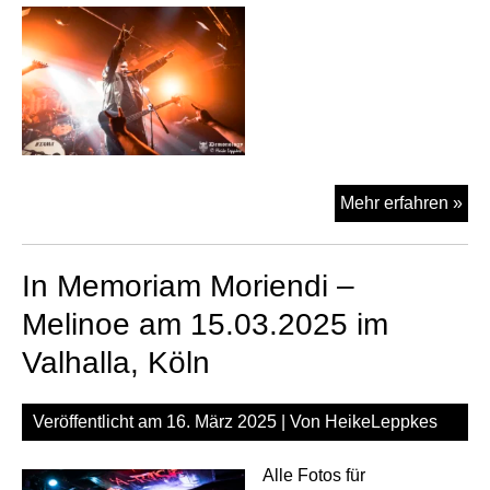
Mel
Mehr erfahren »
am
24.
In Memoriam Moriendi –
be
De
Melinoe am 15.03.2025 im
Fes
Valhalla, Köln
im
Hel
Ob
Veröffentlicht am
16. März 2025
| Von
HeikeLeppkes
Alle Fotos für