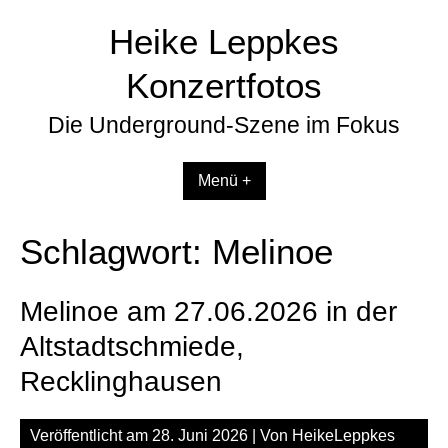
Zum
Heike Leppkes
Inhalt
springen
Konzertfotos
Die Underground-Szene im Fokus
Menü +
Schlagwort:
Melinoe
Melinoe am 27.06.2026 in der
Altstadtschmiede,
Recklinghausen
Veröffentlicht am
28. Juni 2026
| Von
HeikeLeppkes