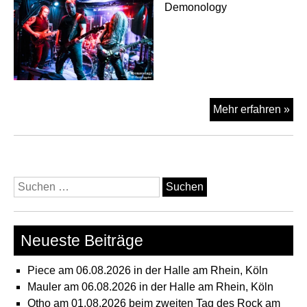
Demonology
In
Mehr erfahren »
Me
Mor
–
Mel
Suchen
am
nach:
15.
im
Neueste Beiträge
Val
Köl
Piece am 06.08.2026 in der Halle am Rhein, Köln
Mauler am 06.08.2026 in der Halle am Rhein, Köln
Otho am 01.08.2026 beim zweiten Tag des Rock am