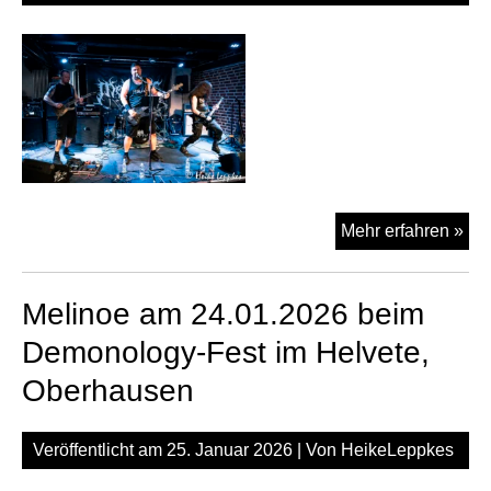
Mel
Mehr erfahren »
am
27.
Melinoe am 24.01.2026 beim
in
der
Demonology-Fest im Helvete,
Alt
Oberhausen
Rec
Veröffentlicht am
25. Januar 2026
| Von
HeikeLeppkes