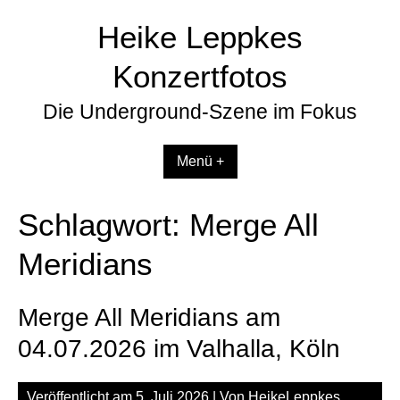
Zum
Heike Leppkes
Inhalt
springen
Konzertfotos
Die Underground-Szene im Fokus
Menü +
Schlagwort:
Merge All
Meridians
Merge All Meridians am
04.07.2026 im Valhalla, Köln
Veröffentlicht am
5. Juli 2026
| Von
HeikeLeppkes