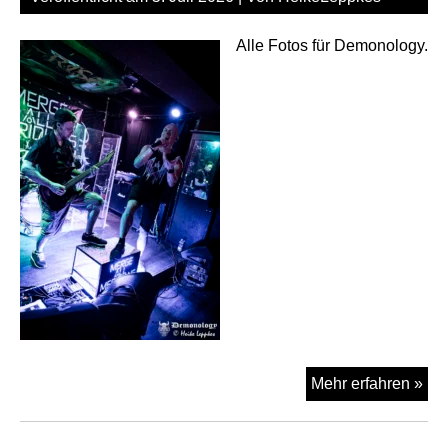
Alle Fotos für Demonology.
Me
Mehr erfahren »
All
Mer