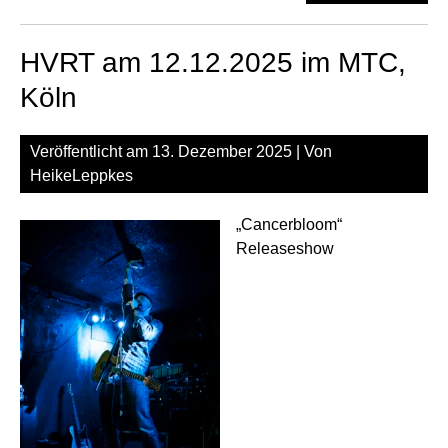
am
12.
HVRT am 12.12.2025 im MTC,
im
MT
Köln
Köl
Veröffentlicht am
13. Dezember 2025
| Von
HeikeLeppkes
„Cancerbloom“
Releaseshow