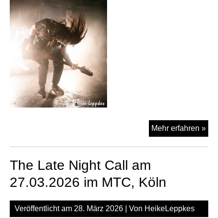
Lig
Mehr erfahren »
Th
Bli
The Late Night Call am
Re
am
27.03.2026 im MTC, Köln
27.
im
Veröffentlicht am
28. März 2026
| Von
HeikeLeppkes
MT