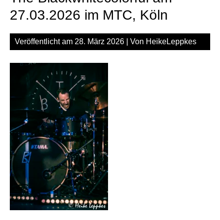
am
27.03.2026 im MTC, Köln
27.
im
Veröffentlicht am
28. März 2026
| Von
HeikeLeppkes
MT
Köl