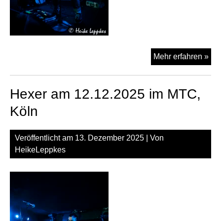
HV
Mehr erfahren »
am
12.
Hexer am 12.12.2025 im MTC,
im
MT
Köln
Köl
Veröffentlicht am
13. Dezember 2025
| Von
HeikeLeppkes