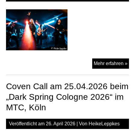
Dar
Mehr erfahren »
Sur
am
Coven Call am 25.04.2026 beim
25.
be
„Dark Spring Cologne 2026“ im
„Da
MTC, Köln
Spr
Co
202
Veröffentlicht am
26. April 2026
| Von
HeikeLeppkes
im