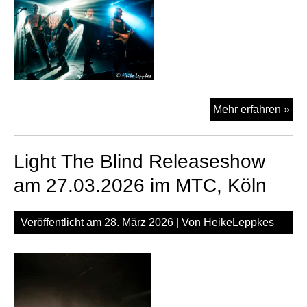
Köl
Dar
Mehr erfahren »
Ind
am
Light The Blind Releaseshow
25.
be
am 27.03.2026 im MTC, Köln
„Da
Spr
Veröffentlicht am
28. März 2026
| Von
HeikeLeppkes
Co
202
im
MT
Köl