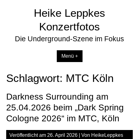
Zum
Heike Leppkes
Inhalt
springen
Konzertfotos
Die Underground-Szene im Fokus
Menü +
Schlagwort:
MTC Köln
Darkness Surrounding am
25.04.2026 beim „Dark Spring
Cologne 2026“ im MTC, Köln
Veröffentlicht am
26. April 2026
| Von
HeikeLeppkes