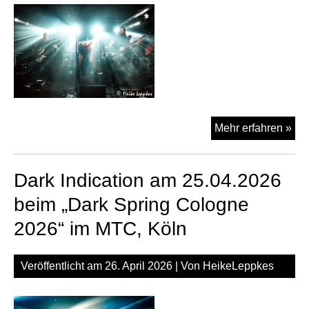
MT
Köl
Co
Mehr erfahren »
Cal
am
Dark Indication am 25.04.2026
25.
be
beim „Dark Spring Cologne
„Da
2026“ im MTC, Köln
Spr
Co
202
Veröffentlicht am
26. April 2026
| Von
HeikeLeppkes
im
MT