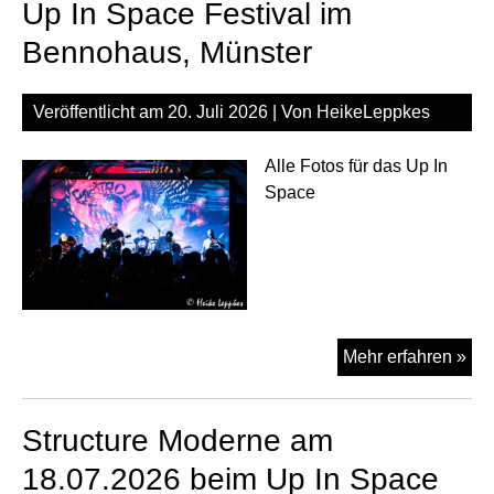
Up In Space Festival im
Up
Bennohaus, Münster
In
Sp
Fes
Veröffentlicht am
20. Juli 2026
| Von
HeikeLeppkes
im
Ben
Alle Fotos für das Up In
Mün
Space
Orb
Mehr erfahren »
am
18.
Structure Moderne am
be
Up
18.07.2026 beim Up In Space
In