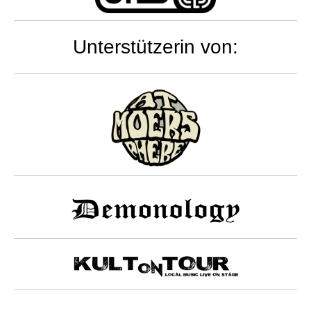
Unterstützerin von: