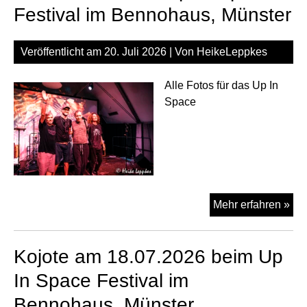
Festival im Bennohaus, Münster
Sp
Fes
im
Veröffentlicht am
20. Juli 2026
| Von
HeikeLeppkes
Ben
Mün
Alle Fotos für das Up In
Space
Str
Mehr erfahren »
Mo
am
Kojote am 18.07.2026 beim Up
18.
be
In Space Festival im
Up
Bennohaus, Münster
In