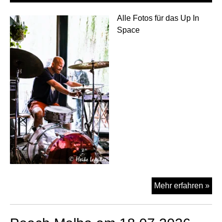
Alle Fotos für das Up In
Space
Ex
Mehr erfahren »
am
18.
be