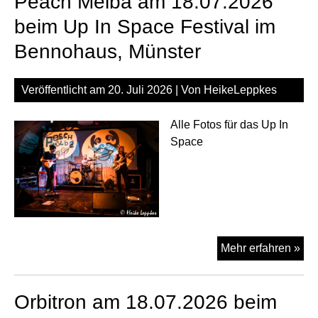
Peach Melba am 18.07.2026
Up
beim Up In Space Festival im
In
Bennohaus, Münster
Sp
Fes
im
Veröffentlicht am
20. Juli 2026
| Von
HeikeLeppkes
Ben
Mün
Alle Fotos für das Up In
Space
Pe
Mehr erfahren »
Me
am
Orbitron am 18.07.2026 beim
18.
be