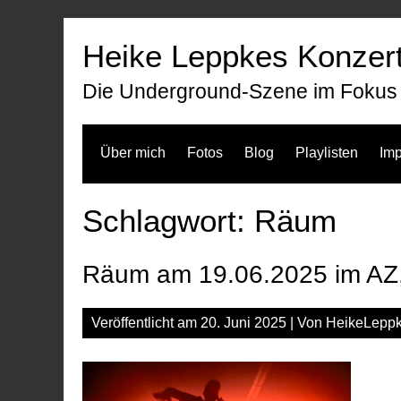
Zum
Inhalt
Heike Leppkes Konzert
springen
Die Underground-Szene im Fokus
Über mich
Fotos
Blog
Playlisten
Im
Schlagwort:
Räum
Räum am 19.06.2025 im AZ
Veröffentlicht am
20. Juni 2025
| Von
HeikeLepp