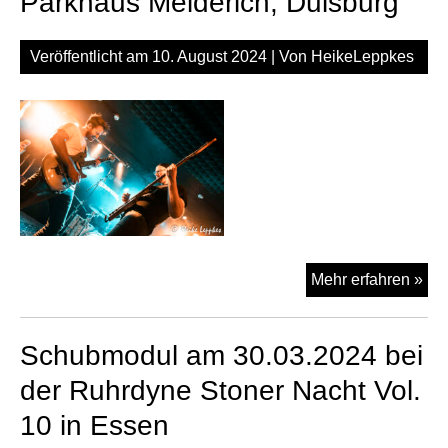
Parkhaus Meiderich, Duisburg
Ob
Veröffentlicht am
10. August 2024
| Von
HeikeLeppkes
Sc
Mehr erfahren »
am
09.
Schubmodul am 30.03.2024 bei
im
Par
der Ruhrdyne Stoner Nacht Vol.
Mei
10 in Essen
Dui