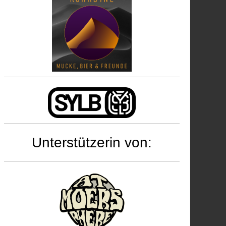
r
rk°Stadt,
tten
Unterstützerin von: