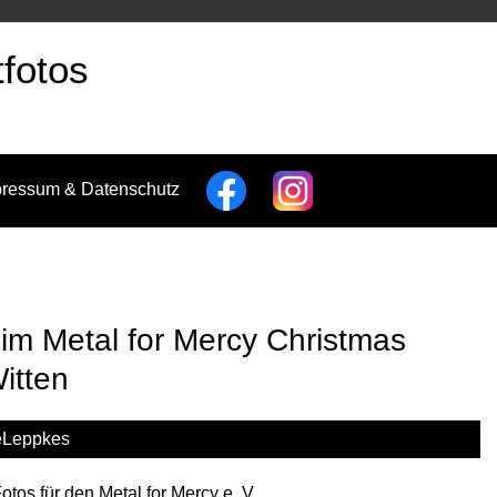
fotos
pressum & Datenschutz
m Metal for Mercy Christmas
itten
eLeppkes
Fotos für den Metal for Mercy e. V.