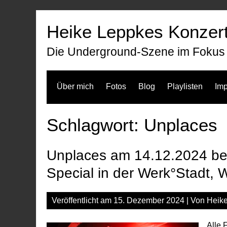
Zum
Inhalt
Heike Leppkes Konzert
springen
Die Underground-Szene im Fokus
Über mich
Fotos
Blog
Playlisten
Im
Schlagwort:
Unplaces
Unplaces am 14.12.2024 bei
Special in der Werk°Stadt, W
Veröffentlicht am
15. Dezember 2024
| Von
Heik
Alle 