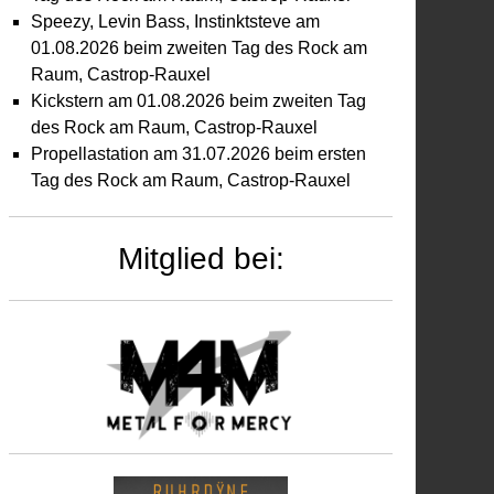
Speezy, Levin Bass, Instinktsteve am
01.08.2026 beim zweiten Tag des Rock am
Raum, Castrop-Rauxel
Kickstern am 01.08.2026 beim zweiten Tag
des Rock am Raum, Castrop-Rauxel
Propellastation am 31.07.2026 beim ersten
Tag des Rock am Raum, Castrop-Rauxel
Mitglied bei:
places
m
.12.2024
im
tal
rcy
ristmas
ecial