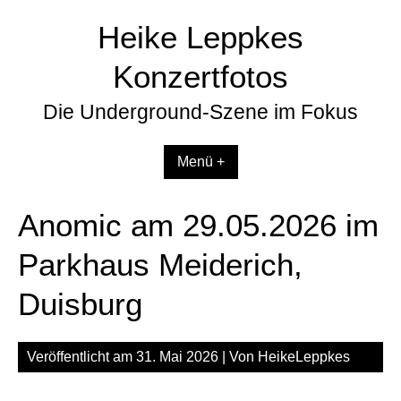
Zum
Heike Leppkes
Inhalt
springen
Konzertfotos
Die Underground-Szene im Fokus
Menü +
Anomic am 29.05.2026 im
Parkhaus Meiderich,
Duisburg
Veröffentlicht am
31. Mai 2026
| Von
HeikeLeppkes