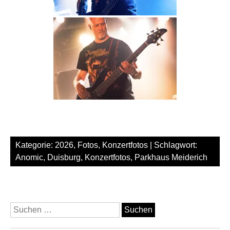
Kategorie:
2026
,
Fotos
,
Konzertfotos
| Schlagwort:
Anomic
,
Duisburg
,
Konzertfotos
,
Parkhaus Meiderich
Suchen
nach: