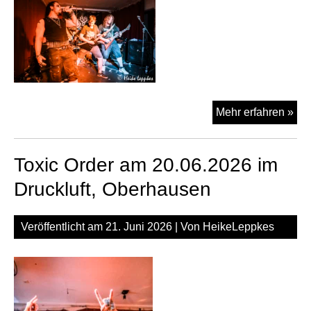
Tox
Mehr erfahren »
Mi
am
Toxic Order am 20.06.2026 im
20.
im
Druckluft, Oberhausen
Dru
Ob
Veröffentlicht am
21. Juni 2026
| Von
HeikeLeppkes