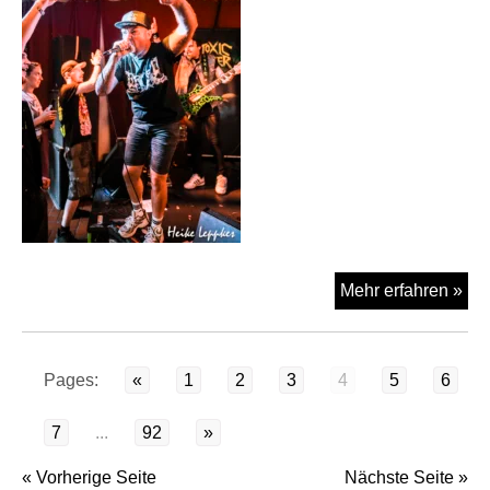
Tox
Mehr erfahren »
Ord
am
20.
Pages:
«
1
2
3
4
5
6
im
Dru
7
...
92
»
Ob
« Vorherige Seite
Nächste Seite »