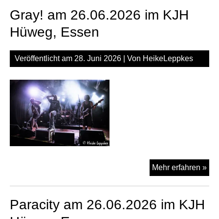
26.
Gray! am 26.06.2026 im KJH
im
KJ
Hüweg, Essen
Hü
Es
Veröffentlicht am
28. Juni 2026
| Von
HeikeLeppkes
Gra
Mehr erfahren »
am
26.
Paracity am 26.06.2026 im KJH
im
KJ