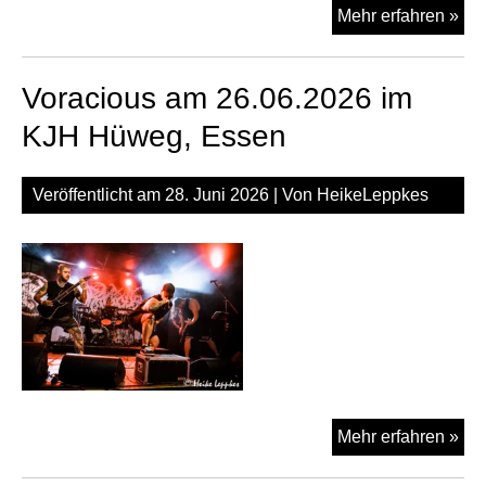
Mel
Mehr erfahren »
am
27.
Voracious am 26.06.2026 im
in
der
KJH Hüweg, Essen
Alt
Rec
Veröffentlicht am
28. Juni 2026
| Von
HeikeLeppkes
Vor
Mehr erfahren »
am