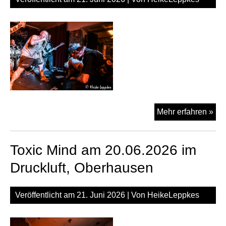
Dis
Mehr erfahren »
am
20.
Toxic Mind am 20.06.2026 im
im
Dru
Druckluft, Oberhausen
Ob
Veröffentlicht am
21. Juni 2026
| Von
HeikeLeppkes