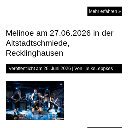
MR
Mehr erfahren »
am
27.
Melinoe am 27.06.2026 in der
in
der
Altstadtschmiede,
Alt
Recklinghausen
Rec
Veröffentlicht am
28. Juni 2026
| Von
HeikeLeppkes