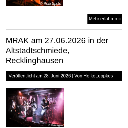
Old
Mehr erfahren »
Rui
am
MRAK am 27.06.2026 in der
27.
in
Altstadtschmiede,
der
Recklinghausen
Alt
Rec
Veröffentlicht am
28. Juni 2026
| Von
HeikeLeppkes