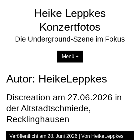
Zum
Heike Leppkes
Inhalt
springen
Konzertfotos
Die Underground-Szene im Fokus
Menü +
Autor:
HeikeLeppkes
Discreation am 27.06.2026 in
der Altstadtschmiede,
Recklinghausen
Veröffentlicht am
28. Juni 2026
| Von
HeikeLeppkes