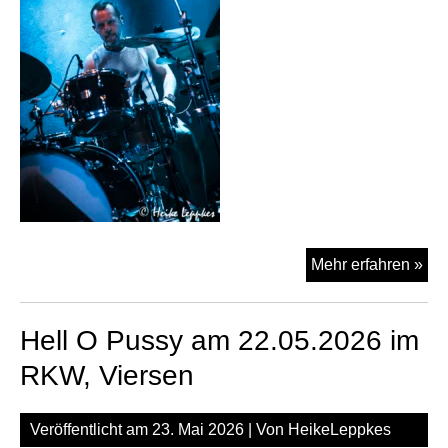
Sav
Mehr erfahren »
TE
am
Hell O Pussy am 22.05.2026 im
22.
im
RKW, Viersen
RK
Vie
Veröffentlicht am
23. Mai 2026
| Von
HeikeLeppkes