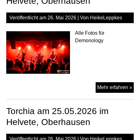
Helvete, Oberhausen
Mei
Dui
Veröffentlicht am
26. Mai 2026
| Von
HeikeLeppkes
Alle Fotos für
Demonology
Whi
Mehr erfahren »
am
25.
Torchia am 25.05.2026 im
im
Hel
Helvete, Oberhausen
Ob
Veröffentlicht am
26. Mai 2026
| Von
HeikeLeppkes