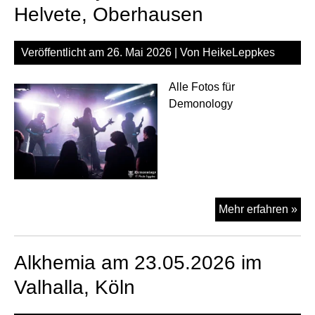
am
Helvete, Oberhausen
25.
im
Veröffentlicht am
26. Mai 2026
| Von
HeikeLeppkes
Hel
Ob
Alle Fotos für
Demonology
Ce
Mehr erfahren »
am
25.
Alkhemia am 23.05.2026 im
im
Hel
Valhalla, Köln
Ob