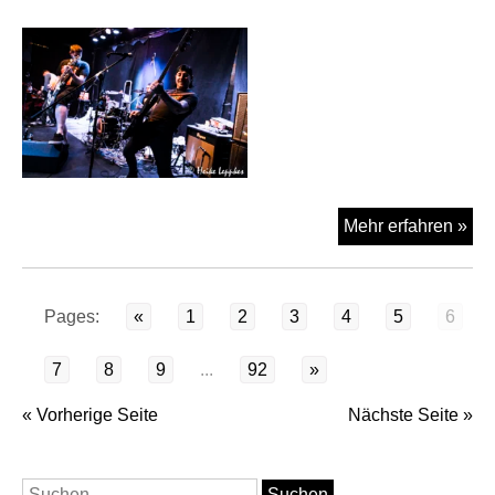
Hel
Mehr erfahren »
O
Pu
am
Pages:
«
1
2
3
4
5
6
22.
im
7
8
9
...
92
»
RK
Vie
« Vorherige Seite
Nächste Seite »
Suchen