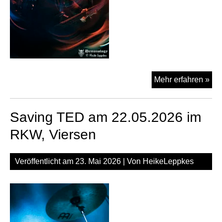
Ker
Mehr erfahren »
Mu
am
Saving TED am 22.05.2026 im
23.
im
RKW, Viersen
Val
Köl
Veröffentlicht am
23. Mai 2026
| Von
HeikeLeppkes