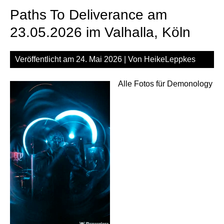
23.
Paths To Deliverance am
im
Val
23.05.2026 im Valhalla, Köln
Köl
Veröffentlicht am
24. Mai 2026
| Von
HeikeLeppkes
Alle Fotos für Demonology