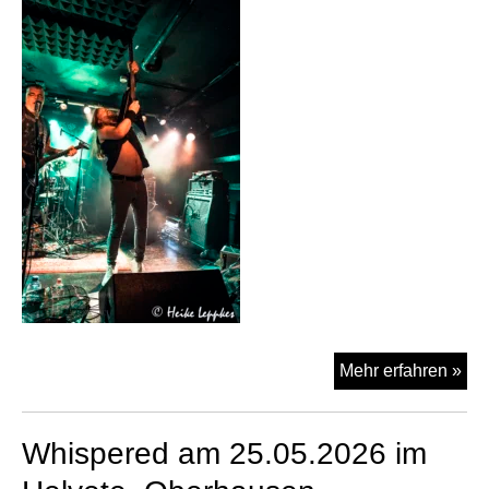
Ter
Mehr erfahren »
am
29.
Whispered am 25.05.2026 im
im
Par