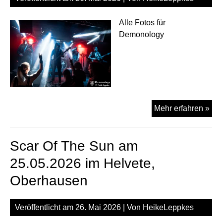
Alle Fotos für
Demonology
Tor
Mehr erfahren »
am
25.
Scar Of The Sun am
im
Hel
25.05.2026 im Helvete,
Ob
Oberhausen
Veröffentlicht am
26. Mai 2026
| Von
HeikeLeppkes