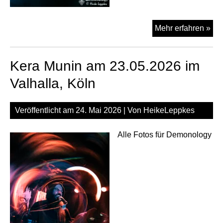
Pat
Mehr erfahren »
To
Del
Kera Munin am 23.05.2026 im
am
23.
Valhalla, Köln
im
Val
Veröffentlicht am
24. Mai 2026
| Von
HeikeLeppkes
Köl
Alle Fotos für Demonology