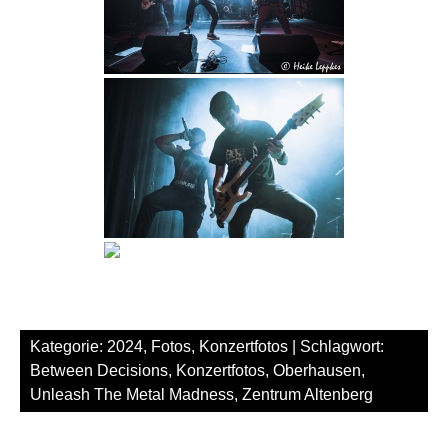
Kategorie:
2024
,
Fotos
,
Konzertfotos
| Schlagwort:
Between Decisions
,
Konzertfotos
,
Oberhausen
,
Unleash The Metal Madness
,
Zentrum Altenberg