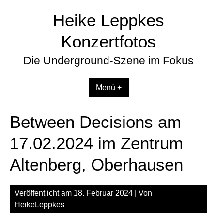
Zum
Heike Leppkes
Inhalt
springen
Konzertfotos
Die Underground-Szene im Fokus
Menü +
Between Decisions am
17.02.2024 im Zentrum
Altenberg, Oberhausen
Veröffentlicht am
18. Februar 2024
| Von
HeikeLeppkes