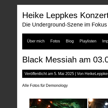
Zum
Inhalt
Heike Leppkes Konzert
springen
Die Underground-Szene im Fokus
Über mich
Fotos
Blog
Playlisten
Im
Black Messiah am 03.0
Veröffentlicht am
5. Mai 2025
| Von
HeikeLeppke
Alle Fotos für Demonology