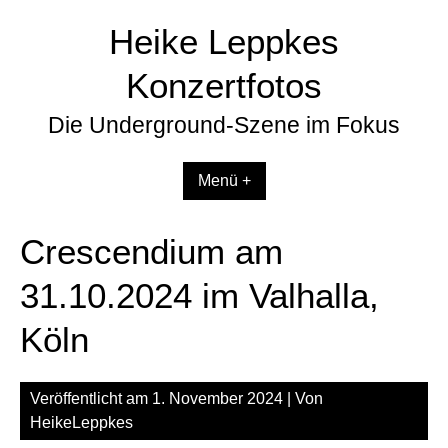
Zum
Heike Leppkes
Inhalt
springen
Konzertfotos
Die Underground-Szene im Fokus
Menü +
Crescendium am
31.10.2024 im Valhalla,
Köln
Veröffentlicht am
1. November 2024
| Von
HeikeLeppkes