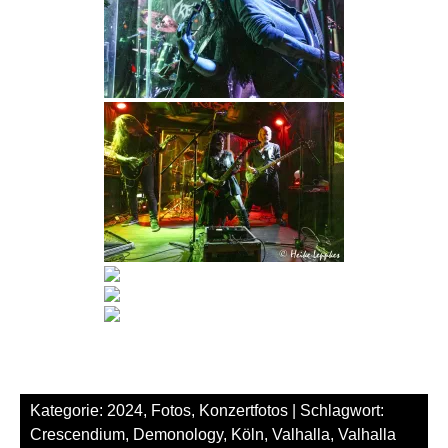
Kategorie:
2024
,
Fotos
,
Konzertfotos
| Schlagwort:
Crescendium
,
Demonology
,
Köln
,
Valhalla
,
Valhalla