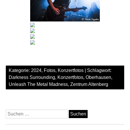
Kategorie:
2024
,
Fotos
,
Konzertfotos
| Schlagwort:
Darkness Surrounding
,
Konzertfotos
,
Oberhausen
,
Unleash The Metal Madness
,
Zentrum Altenberg
Suchen
nach: