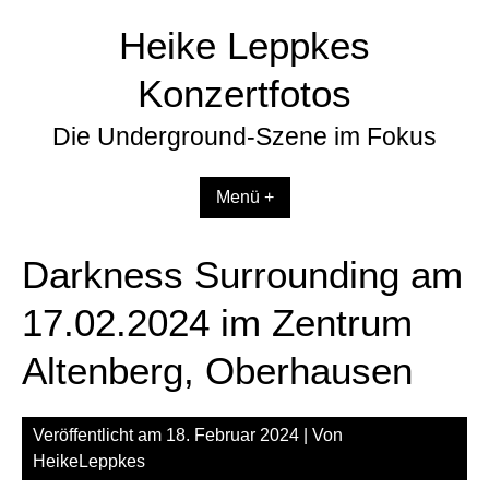
Zum
Heike Leppkes
Inhalt
springen
Konzertfotos
Die Underground-Szene im Fokus
Menü +
Darkness Surrounding am
17.02.2024 im Zentrum
Altenberg, Oberhausen
Veröffentlicht am
18. Februar 2024
| Von
HeikeLeppkes