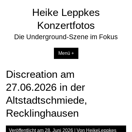
Zum
Heike Leppkes
Inhalt
springen
Konzertfotos
Die Underground-Szene im Fokus
Menü +
Discreation am
27.06.2026 in der
Altstadtschmiede,
Recklinghausen
Veröffentlicht am
28. Juni 2026
| Von
HeikeLeppkes