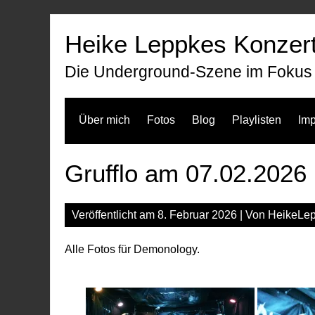
Zum
Inhalt
Heike Leppkes Konzert
springen
Die Underground-Szene im Fokus
Über mich
Fotos
Blog
Playlisten
Im
Grufflo am 07.02.2026 
Veröffentlicht am
8. Februar 2026
| Von
HeikeLe
Alle Fotos für Demonology.