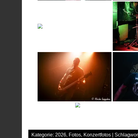
Kategorie:
2026
,
Fotos
,
Konzertfotos
| Schlagwor