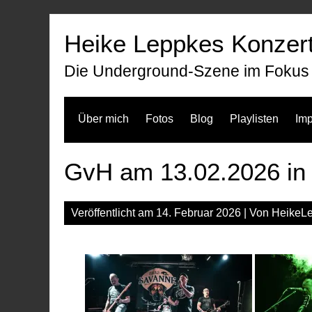
Zum
Inhalt
Heike Leppkes Konzert
springen
Die Underground-Szene im Fokus
Über mich
Fotos
Blog
Playlisten
Im
GvH am 13.02.2026 in 
Veröffentlicht am
14. Februar 2026
| Von
HeikeL