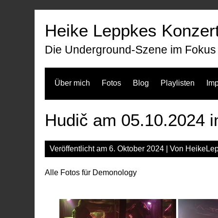
Zum
Inhalt
Heike Leppkes Konzert
springen
Die Underground-Szene im Fokus
Über mich
Fotos
Blog
Playlisten
Im
Hudič am 05.10.2024 im
Veröffentlicht am
6. Oktober 2024
| Von
HeikeLe
Alle Fotos für Demonology