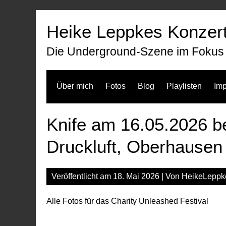
Zum
Inhalt
Heike Leppkes Konzert
springen
Die Underground-Szene im Fokus
Über mich
Fotos
Blog
Playlisten
Im
Knife am 16.05.2026 b
Druckluft, Oberhausen
Veröffentlicht am
18. Mai 2026
| Von
HeikeLeppk
Alle Fotos für das Charity Unleashed Festival