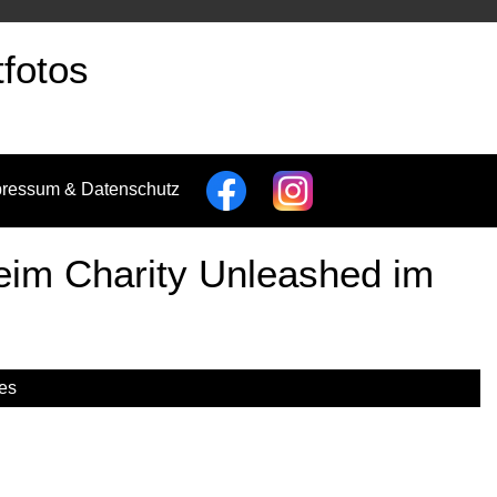
fotos
pressum & Datenschutz
eim Charity Unleashed im
es