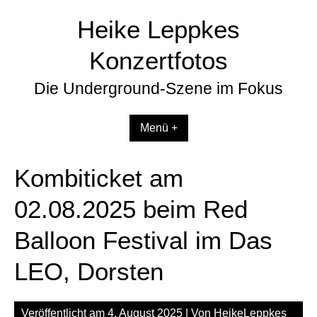
Zum
Heike Leppkes
Inhalt
springen
Konzertfotos
Die Underground-Szene im Fokus
Menü +
Kombiticket am
02.08.2025 beim Red
Balloon Festival im Das
LEO, Dorsten
Veröffentlicht am
4. August 2025
| Von
HeikeLeppkes