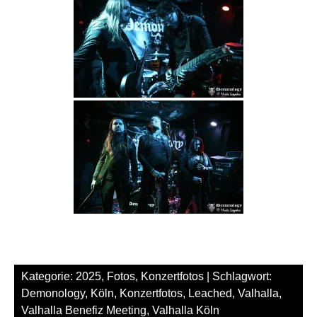
Kategorie:
2025
,
Fotos
,
Konzertfotos
| Schlagwort:
Demonology
,
Köln
,
Konzertfotos
,
Leached
,
Valhalla
,
Valhalla Benefiz Meeting
,
Valhalla Köln