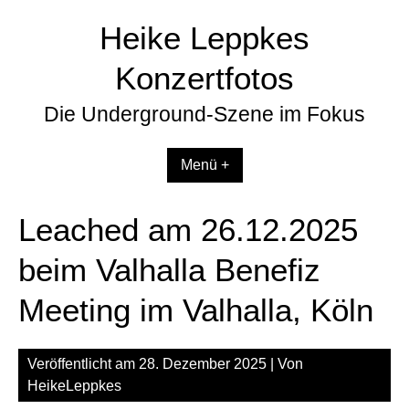
Zum
Heike Leppkes
Inhalt
springen
Konzertfotos
Die Underground-Szene im Fokus
Menü +
Leached am 26.12.2025
beim Valhalla Benefiz
Meeting im Valhalla, Köln
Veröffentlicht am
28. Dezember 2025
| Von
HeikeLeppkes