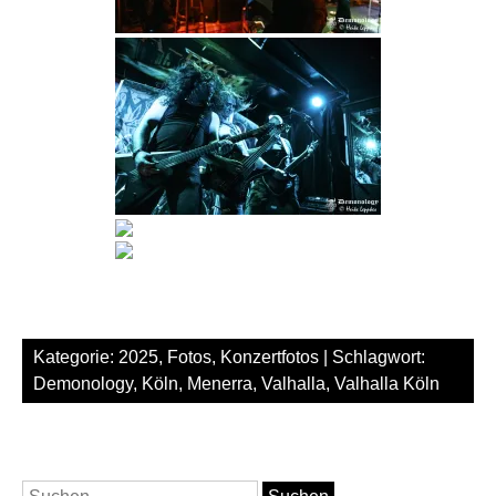
Kategorie:
2025
,
Fotos
,
Konzertfotos
| Schlagwort:
Demonology
,
Köln
,
Menerra
,
Valhalla
,
Valhalla Köln
Suchen