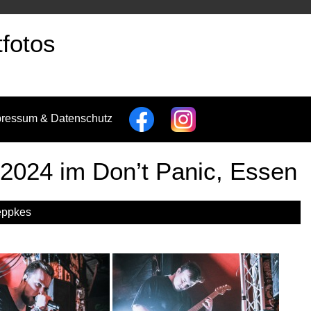
fotos
pressum & Datenschutz
2024 im Don’t Panic, Essen
eppkes