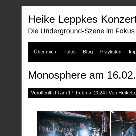
Zum
Inhalt
Heike Leppkes Konzert
springen
Die Underground-Szene im Fokus
Über mich
Fotos
Blog
Playlisten
Im
Monosphere am 16.02.
Veröffentlicht am
17. Februar 2024
| Von
HeikeL