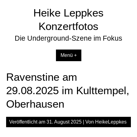
Zum
Heike Leppkes
Inhalt
springen
Konzertfotos
Die Underground-Szene im Fokus
Menü +
Ravenstine am
29.08.2025 im Kulttempel,
Oberhausen
Veröffentlicht am
31. August 2025
| Von
HeikeLeppkes