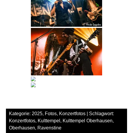
Kategorie:
2025
,
Fotos
,
Konzertfotos
| Schlagwort:
Konzertfotos
,
Kulttempel
,
Kulttempel Oberhausen
,
Oberhausen
,
Ravenstine