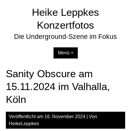
Zum
Heike Leppkes
Inhalt
springen
Konzertfotos
Die Underground-Szene im Fokus
Menü +
Sanity Obscure am
15.11.2024 im Valhalla,
Köln
Veröffentlicht am
16. November 2024
| Von
HeikeLeppkes