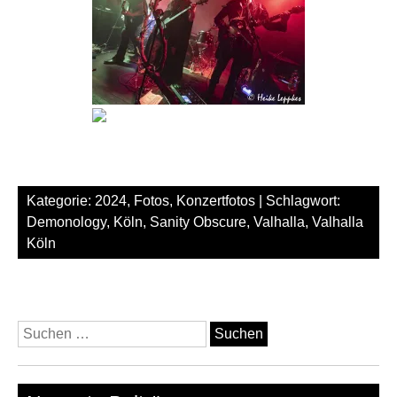
Kategorie:
2024
,
Fotos
,
Konzertfotos
| Schlagwort:
Demonology
,
Köln
,
Sanity Obscure
,
Valhalla
,
Valhalla
Köln
Suchen
nach: