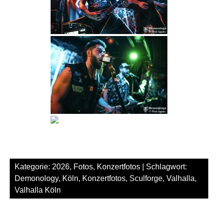
Kategorie:
2026
,
Fotos
,
Konzertfotos
| Schlagwort:
Demonology
,
Köln
,
Konzertfotos
,
Sculforge
,
Valhalla
,
Valhalla Köln