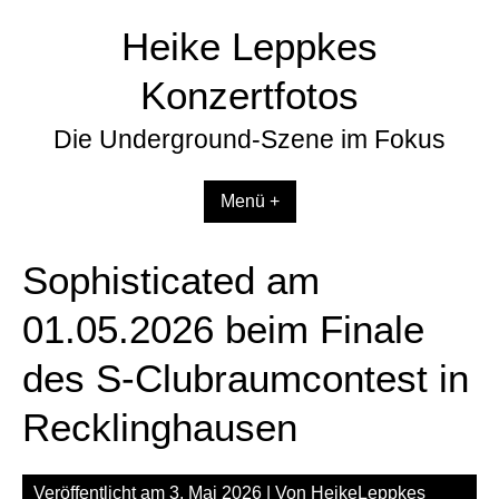
Zum
Heike Leppkes
Inhalt
springen
Konzertfotos
Die Underground-Szene im Fokus
Menü +
Sophisticated am
01.05.2026 beim Finale
des S-Clubraumcontest in
Recklinghausen
Veröffentlicht am
3. Mai 2026
| Von
HeikeLeppkes