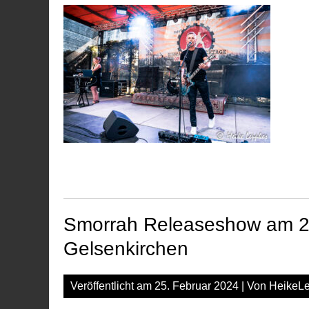
Smorrah Releaseshow am 2
Gelsenkirchen
Veröffentlicht am
25. Februar 2024
| Von
HeikeL