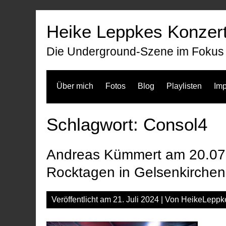
Zum
Inhalt
Heike Leppkes Konzert
springen
Die Underground-Szene im Fokus
Über mich
Fotos
Blog
Playlisten
Im
Schlagwort:
Consol4
Andreas Kümmert am 20.07.
Rocktagen in Gelsenkirchen
Veröffentlicht am
21. Juli 2024
| Von
HeikeLeppk