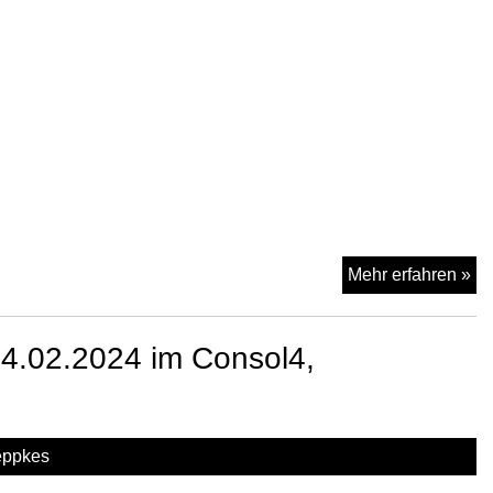
Ge
Mu
Mehr erfahren »
a
20
4.02.2024 im Consol4,
be
de
Bi
Ro
eppkes
in
Ge