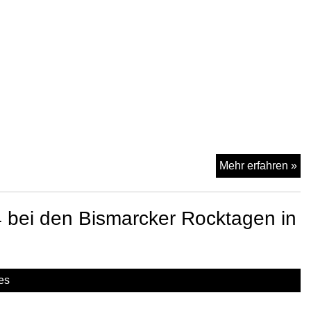
Ge
Ne
Mehr erfahren »
Fr
a
 bei den Bismarcker Rocktagen in
20
be
de
Bi
es
Ro
in