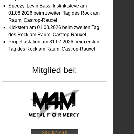
Speezy, Levin Bass, Instinktsteve am
01.08.2026 beim zweiten Tag des Rock am
Raum, Castrop-Rauxel
Kickstern am 01.08.2026 beim zweiten Tag
des Rock am Raum, Castrop-Rauxel
Propellastation am 31.07.2026 beim ersten
Tag des Rock am Raum, Castrop-Rauxel
Mitglied bei:
dreas
mmert
m
.07.2024
i
n
smarcker
cktagen