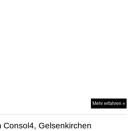
Sm
Mehr erfahren »
Re
a
 Consol4, Gelsenkirchen
24