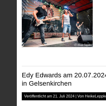
Edy Edwards am 20.07.2024
in Gelsenkirchen
Veröffentlicht am
21. Juli 2024
| Von
HeikeLeppk