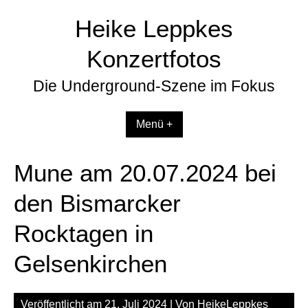
Zum
Heike Leppkes
Inhalt
springen
Konzertfotos
Die Underground-Szene im Fokus
Menü +
Mune am 20.07.2024 bei
den Bismarcker
Rocktagen in
Gelsenkirchen
Veröffentlicht am
21. Juli 2024
| Von
HeikeLeppkes