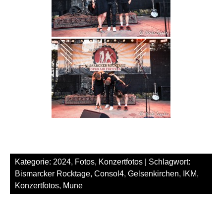
Kategorie:
2024
,
Fotos
,
Konzertfotos
| Schlagwort:
Bismarcker Rocktage
,
Consol4
,
Gelsenkirchen
,
IKM
,
Konzertfotos
,
Mune