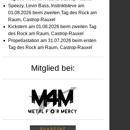
Speezy, Levin Bass, Instinktsteve am
01.08.2026 beim zweiten Tag des Rock am
Raum, Castrop-Rauxel
Kickstern am 01.08.2026 beim zweiten Tag
des Rock am Raum, Castrop-Rauxel
Propellastation am 31.07.2026 beim ersten
Tag des Rock am Raum, Castrop-Rauxel
Mitglied bei:
dreas
mmert
m
.07.2024
i
n
smarcker
cktagen