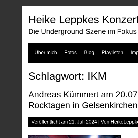
Zum
Inhalt
Heike Leppkes Konzert
springen
Die Underground-Szene im Fokus
Über mich
Fotos
Blog
Playlisten
Im
Schlagwort:
IKM
Andreas Kümmert am 20.07.
Rocktagen in Gelsenkirchen
Veröffentlicht am
21. Juli 2024
| Von
HeikeLeppk