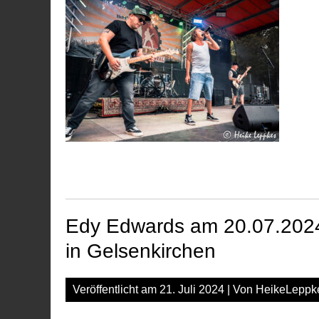
Edy Edwards am 20.07.2024
in Gelsenkirchen
Veröffentlicht am
21. Juli 2024
| Von
HeikeLeppk