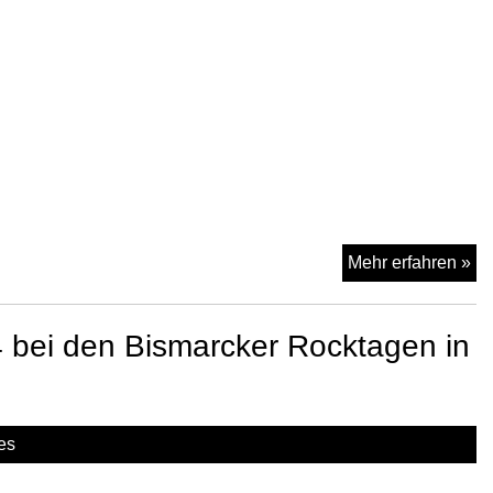
Ge
Ne
Mehr erfahren »
Fr
a
 bei den Bismarcker Rocktagen in
20
be
de
Bi
es
Ro
in