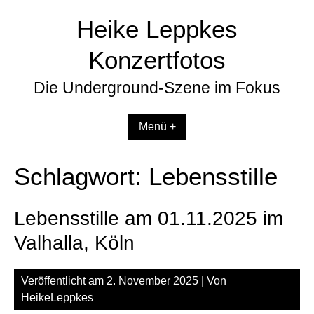
Zum
Heike Leppkes
Inhalt
springen
Konzertfotos
Die Underground-Szene im Fokus
Menü +
Schlagwort:
Lebensstille
Lebensstille am 01.11.2025 im
Valhalla, Köln
Veröffentlicht am
2. November 2025
| Von
HeikeLeppkes