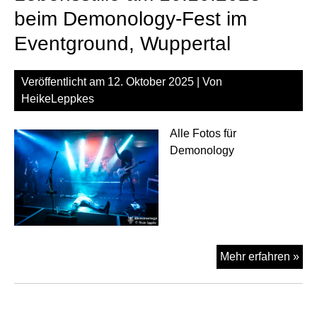
Val
beim Demonology-Fest im
Köl
Eventground, Wuppertal
Veröffentlicht am
12. Oktober 2025
| Von
HeikeLeppkes
Alle Fotos für
Demonology
Leb
Mehr erfahren »
am
10.
be