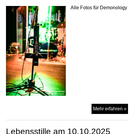
Alle Fotos für Demonology
Leb
Mehr erfahren »
am
01.
Lebensstille am 10.10.2025
im