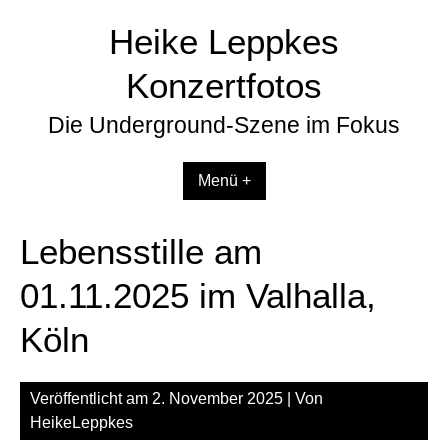
Zum
Heike Leppkes
Inhalt
springen
Konzertfotos
Die Underground-Szene im Fokus
Menü +
Lebensstille am
01.11.2025 im Valhalla,
Köln
Veröffentlicht am
2. November 2025
| Von
HeikeLeppkes