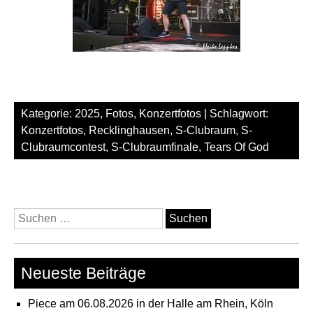
Kategorie:
2025
,
Fotos
,
Konzertfotos
| Schlagwort:
Konzertfotos
,
Recklinghausen
,
S-Clubraum
,
S-
Clubraumcontest
,
S-Clubraumfinale
,
Tears Of God
Suchen
nach:
Neueste Beiträge
Piece am 06.08.2026 in der Halle am Rhein, Köln