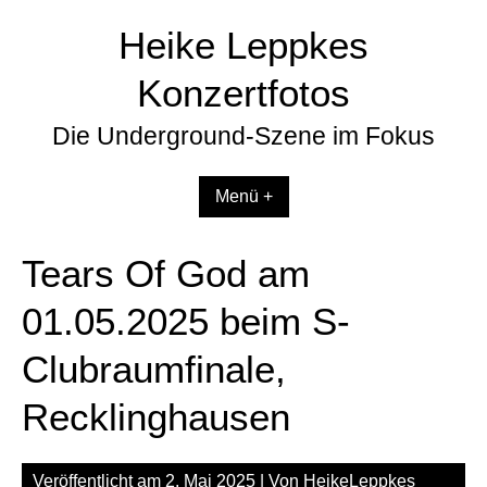
Zum
Heike Leppkes
Inhalt
springen
Konzertfotos
Die Underground-Szene im Fokus
Menü +
Tears Of God am
01.05.2025 beim S-
Clubraumfinale,
Recklinghausen
Veröffentlicht am
2. Mai 2025
| Von
HeikeLeppkes