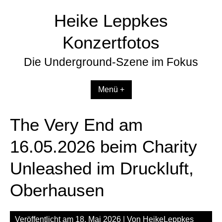
Zum
Heike Leppkes
Inhalt
springen
Konzertfotos
Die Underground-Szene im Fokus
Menü +
The Very End am
16.05.2026 beim Charity
Unleashed im Druckluft,
Oberhausen
Veröffentlicht am
18. Mai 2026
| Von
HeikeLeppkes