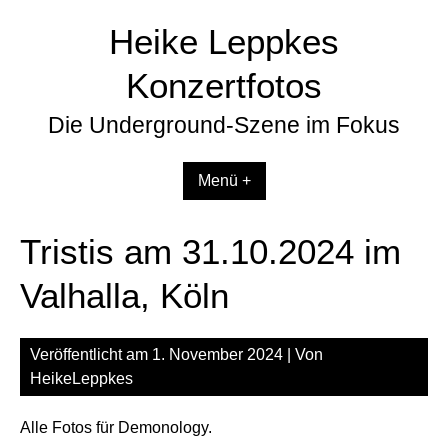
Zum
Heike Leppkes
Inhalt
springen
Konzertfotos
Die Underground-Szene im Fokus
Menü +
Tristis am 31.10.2024 im
Valhalla, Köln
Veröffentlicht am
1. November 2024
| Von
HeikeLeppkes
Alle Fotos für Demonology.