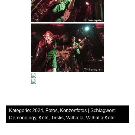
Kategorie:
2024
,
Fotos
,
Konzertfotos
| Schlagwort:
Demonology
,
Köln
,
Tristis
,
Valhalla
,
Valhalla Köln