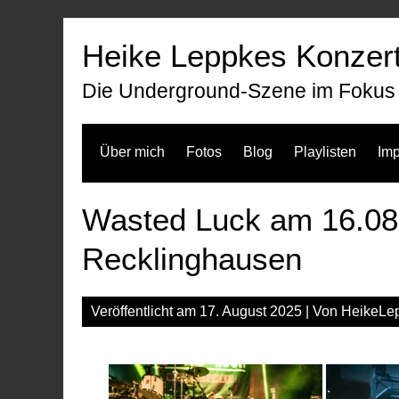
Zum
Inhalt
Heike Leppkes Konzert
springen
Die Underground-Szene im Fokus
Über mich
Fotos
Blog
Playlisten
Im
Wasted Luck am 16.08
Recklinghausen
Veröffentlicht am
17. August 2025
| Von
HeikeLe