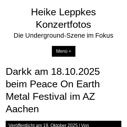
Zum
Heike Leppkes
Inhalt
springen
Konzertfotos
Die Underground-Szene im Fokus
Menü +
Darkk am 18.10.2025
beim Peace On Earth
Metal Festival im AZ
Aachen
Veröffentlicht am
19. Oktober 2025
| Von