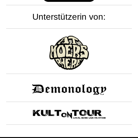
Unterstützerin von: