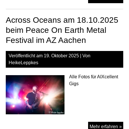
Win
am
Across Oceans am 18.10.2025
18.
be
beim Peace On Earth Metal
Pe
Festival im AZ Aachen
On
Ear
Met
Veröffentlicht am
19. Oktober 2025
| Von
Fes
HeikeLeppkes
im
AZ
Alle Fotos für AIXcellent
Aa
Gigs
Acr
Mehr erfahren »