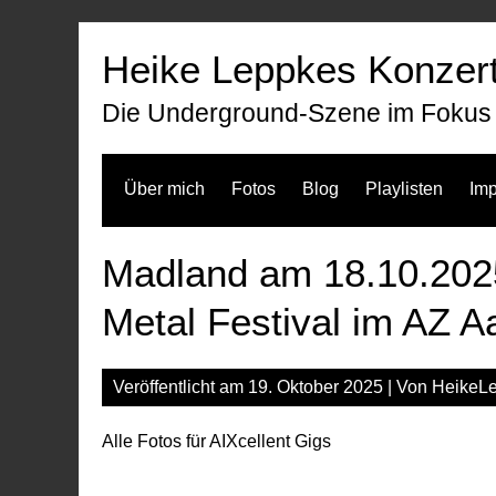
Zum
Inhalt
Heike Leppkes Konzert
springen
Die Underground-Szene im Fokus
Über mich
Fotos
Blog
Playlisten
Im
Madland am 18.10.202
Metal Festival im AZ 
Veröffentlicht am
19. Oktober 2025
| Von
HeikeL
Alle Fotos für AIXcellent Gigs