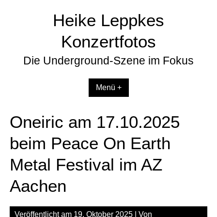
Zum
Heike Leppkes
Inhalt
springen
Konzertfotos
Die Underground-Szene im Fokus
Menü +
Oneiric am 17.10.2025
beim Peace On Earth
Metal Festival im AZ
Aachen
Veröffentlicht am
19. Oktober 2025
| Von