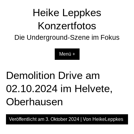
Zum
Heike Leppkes
Inhalt
springen
Konzertfotos
Die Underground-Szene im Fokus
Menü +
Demolition Drive am
02.10.2024 im Helvete,
Oberhausen
Veröffentlicht am
3. Oktober 2024
| Von
HeikeLeppkes