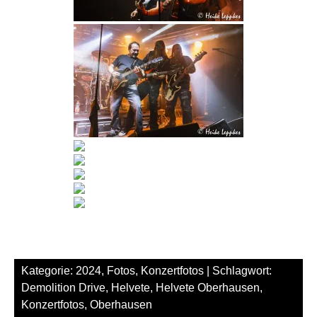
Kategorie:
2024
,
Fotos
,
Konzertfotos
| Schlagwort:
Demolition Drive
,
Helvete
,
Helvete Oberhausen
,
Konzertfotos
,
Oberhausen