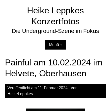
Zum
Heike Leppkes
Inhalt
springen
Konzertfotos
Die Underground-Szene im Fokus
Menü +
Painful am 10.02.2024 im
Helvete, Oberhausen
Veröffentlicht am
11. Februar 2024
| Von
HeikeLeppkes