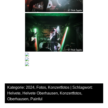
Kategorie:
2024
,
Fotos
,
Konzertfotos
| Schlagwort:
Helvete
,
Helvete Oberhausen
,
Konzertfotos
,
Oberhausen
,
Painful