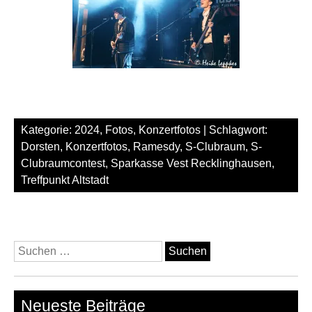
Kategorie:
2024
,
Fotos
,
Konzertfotos
| Schlagwort:
Dorsten
,
Konzertfotos
,
Ramesdy
,
S-Clubraum
,
S-
Clubraumcontest
,
Sparkasse Vest Recklinghausen
,
Treffpunkt Altstadt
Suchen
nach:
Neueste Beiträge