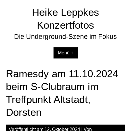
Zum
Heike Leppkes
Inhalt
springen
Konzertfotos
Die Underground-Szene im Fokus
Menü +
Ramesdy am 11.10.2024
beim S-Clubraum im
Treffpunkt Altstadt,
Dorsten
Veröffentlicht am
12. Oktober 2024
| Von