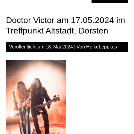
Mat
am
Doctor Victor am 17.05.2024 im
11.
be
Treffpunkt Altstadt, Dorsten
S-
Cl
Veröffentlicht am
18. Mai 2024
| Von
HeikeLeppkes
im
Tre
Alts
Dor