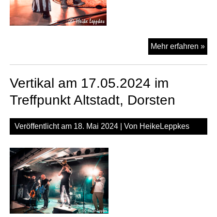
Doc
Mehr erfahren »
Vic
am
Vertikal am 17.05.2024 im
17.
im
Treffpunkt Altstadt, Dorsten
Tre
Alts
Veröffentlicht am
18. Mai 2024
| Von
HeikeLeppkes
Dor