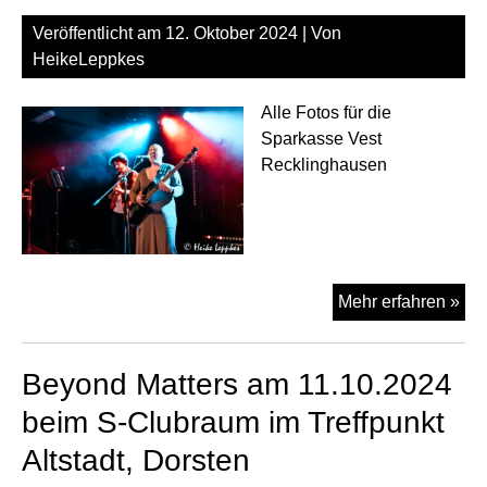
Alts
Veröffentlicht am
12. Oktober 2024
| Von
Dor
HeikeLeppkes
Alle Fotos für die
Sparkasse Vest
Recklinghausen
Sla
Mehr erfahren »
Dai
am
Beyond Matters am 11.10.2024
11.
be
beim S-Clubraum im Treffpunkt
S-
Altstadt, Dorsten
Cl
im