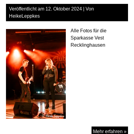
Tre
Veröffentlicht am
12. Oktober 2024
| Von
Alts
HeikeLeppkes
Dor
Alle Fotos für die
Sparkasse Vest
Recklinghausen
Be
Mehr erfahren »