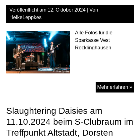
Veröffentlicht am
12. Oktober 2024
| Von
HeikeLeppkes
Alle Fotos für die
Sparkasse Vest
Recklinghausen
Ra
Mehr erfahren »
am
11.
Slaughtering Daisies am
be
S-
11.10.2024 beim S-Clubraum im
Cl
Treffpunkt Altstadt, Dorsten
im
Tre