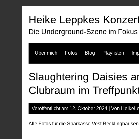
Zum
Inhalt
Heike Leppkes Konzert
springen
Die Underground-Szene im Fokus
Über mich
Fotos
Blog
Playlisten
Im
Slaughtering Daisies 
Clubraum im Treffpunkt
Veröffentlicht am
12. Oktober 2024
| Von
HeikeL
Alle Fotos für die Sparkasse Vest Recklinghausen