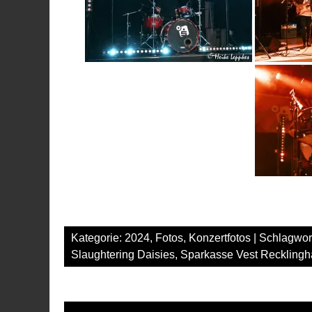
Kategorie:
2024
,
Fotos
,
Konzertfotos
| Schlagwor
Slaughtering Daisies
,
Sparkasse Vest Reckling