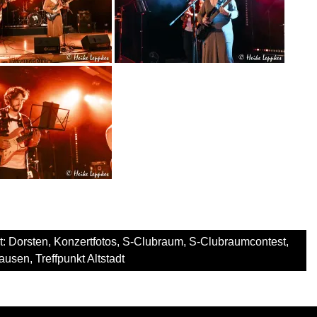
t:
Dorsten
,
Konzertfotos
,
S-Clubraum
,
S-Clubraumcontest
,
hausen
,
Treffpunkt Altstadt